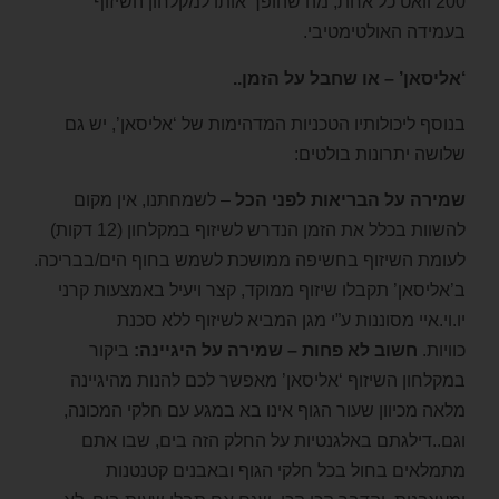
200 וואט כל אחת, מה שהופך אותו למקלחון השיזוף
בעמידה האולטימטיבי.
‘אליסאן’ – או שחבל על הזמן..
בנוסף ליכולותיו הטכניות המדהימות של ‘אליסאן’, יש גם
שלושה יתרונות בולטים:
שמירה על הבריאות לפני הכל
– לשמחתנו, אין מקום
להשוות בכלל את הזמן הנדרש לשיזוף במקלחון (12 דקות)
לעומת השיזוף בחשיפה ממושכת לשמש בחוף הים/בבריכה.
ב’אליסאן’ תקבלו שיזוף ממוקד, קצר ויעיל באמצעות קרני
יו.וי.איי מסוננות ע”י מגן המביא לשיזוף ללא סכנת
כוויות.
חשוב לא פחות – שמירה על היגיינה:
ביקור
במקלחון השיזוף ‘אליסאן’ מאפשר לכם להנות מהיגיינה
מלאה מכיוון שעור הגוף אינו בא במגע עם חלקי המכונה,
וגם..דילגתם באלגנטיות על החלק הזה בים, שבו אתם
מתמלאים בחול בכל חלקי הגוף ובאבנים קטנטנות