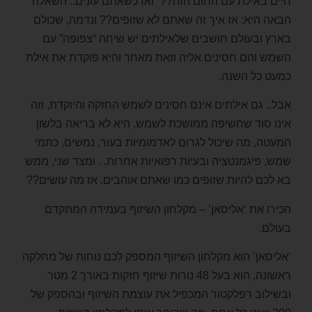
חיים באילת עם החום הזה??” ואז כשאתם עונים.. השאלה
הבאה היא: אז איך זה שאתם לא שזופים?? ונדמה, שכולם
בארץ ובעולם חושבים שלאילתים יש שיחה “צפופה” עם
השמש והם חסינים אליה וזאת מאחר והיא פוקדת את אילת
כמעט כל השנה.
אבל.. גם אילתים אינם חסינים לשמש החזקה והיוקדת, וזה
אינו סוד שחשיפה ממושכת לשמש, היא לא בריאה בלשון
המעטה, מה שיכול לגרום לאדמומיות בעור, נמשים, כתמי
שמש, פיגמנטציה ובעיות רפואיות אחרות
.
. ומצד שני, ממש
בא לכם להיות שזופים כמו שאתם אוהבים. אז מה עושים??
הכירו את ‘אליסאן’ – מקלחון השיזוף בעמידה המתקדם
בעולם.
‘אליסאן’ הוא מקלחון השיזוף המספק לכם נוחות של מחלקה
ראשונה, הוא בעל 48 נורות שיזוף חזקות באורך 2 מטר
ובשילוב רפלקטור המכפיל את עוצמת השיזוף ובהספק של