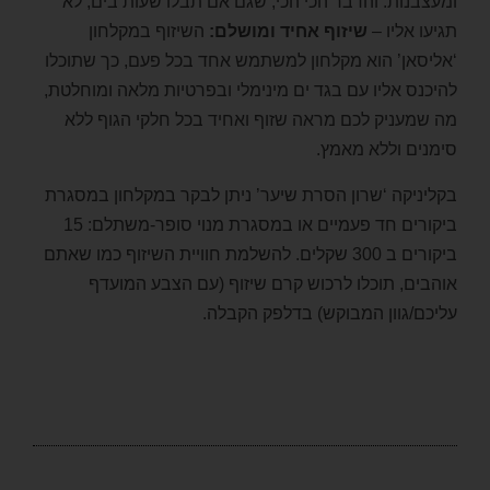
ומעצבנות. והדבר הכי הכי, שגם אם תבלו שעות בים, לא
תגיעו אליו –
שיזוף אחיד ומושלם:
השיזוף במקלחון
‘אליסאן’ הוא מקלחון למשתמש אחד בכל פעם, כך שתוכלו
להיכנס אליו עם בגד ים מינימלי ובפרטיות מלאה ומוחלטת,
מה שמעניק לכם מראה שזוף ואחיד בכל חלקי הגוף ללא
סימנים וללא מאמץ.
בקליניקה ‘שרון הסרת שיער’ ניתן לבקר במקלחון במסגרת
ביקורים חד פעמיים או במסגרת מנוי סופר-משתלם: 15
ביקורים ב 300 שקלים. להשלמת חוויית השיזוף כמו שאתם
אוהבים, תוכלו לרכוש קרם שיזוף (עם הצבע המועדף
עליכם/גוון המבוקש) בדלפק הקבלה.